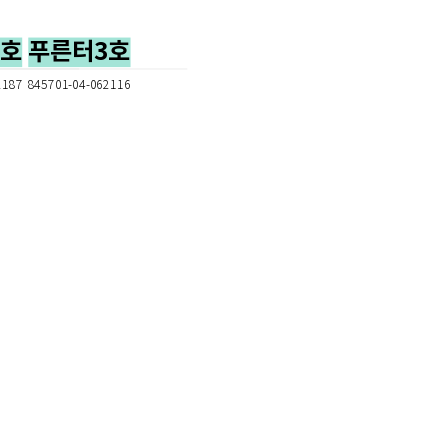
2호
푸른터3호
2187
845701-04-062116