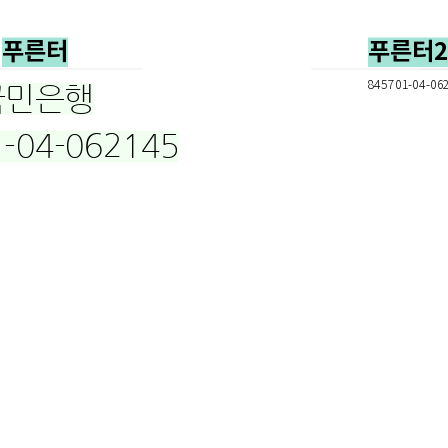
푸른터
푸른터
845701-04-06
국민은행
-04-062145